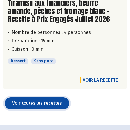
Lire la suite de la recette
Tiramisu aux financiers, beurre
amande, pêches et fromage blanc -
Recette à Prix Engagés Juillet 2026
Nombre de personnes :
4 personnes
Préparation : 15 min
Cuisson : 0 min
Dessert
Sans porc
VOIR LA RECETTE
Voir toutes les recettes