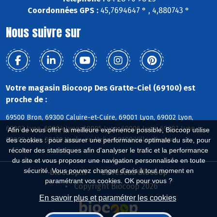
Coordonnées GPS :
45,7694647 ° , 4,880743 °
Nous suivre sur
Votre magasin Biocoop Des Gratte-Ciel (69100) est
proche de :
69500 Bron, 69300 Caluire-et-Cuire, 69001 Lyon, 69002 Lyon,
69003 Lyon, 69004 Lyon, 69005 Lyon, 69006 Lyon, 69007 Lyon,
Afin de vous offrir la meilleure expérience possible, Biocoop utilise
69008 Lyon, 69120 Vaulx-en-Velin, 69100 Villeurbanne
des cookies : pour assurer une performance optimale du site, pour
récolter des statistiques afin d'analyser le trafic et la performance
du site et vous proposer une navigation personnalisée en toute
sécurité. Vous pouvez changer d'avis à tout moment en
Biocoop.fr
Le réseau Biocoop
paramétrant vos cookies. OK pour vous ?
Copyright Biocoop 2026
En savoir plus et paramétrer les cookies