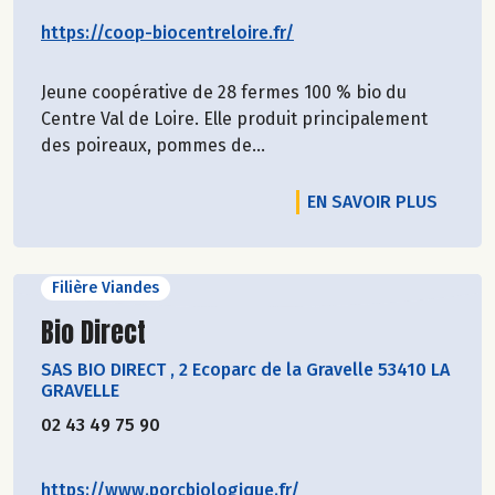
https://coop-biocentreloire.fr/
Jeune coopérative de 28 fermes 100 % bio du
Centre Val de Loire. Elle produit principalement
des poireaux, pommes de...
EN SAVOIR PLUS
Filière Viandes
Découvrir le producteur
Bio Direct
SAS BIO DIRECT
,
2 Ecoparc de la Gravelle 53410 LA
GRAVELLE
02 43 49 75 90
https://www.porcbiologique.fr/