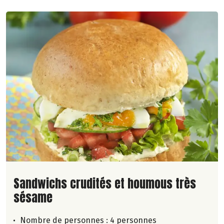
Lire la suite de la recette
Sandwichs crudités et houmous très
sésame
Nombre de personnes :
4 personnes