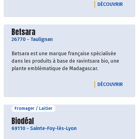
LE PRO
DÉCOUVRIR
Découvrir le producteur
Betsara
26770
-
Taulignan
Betsara est une marque française spécialisée
dans les produits à base de ravintsara bio, une
plante emblématique de Madagascar.
LE PR
DÉCOUVRIR
Fromager / Laitier
Découvrir le producteur
Biodéal
69110
-
Sainte-Foy-lès-Lyon