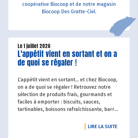
coopérative Biocoop et de notre magasin
Biocoop Des Gratte-Ciel.
Le 1 juillet 2026
Lire la suite de l'article
L'appétit vient en sortant et on a
de quoi se régaler !
L'appétit vient en sortant... et chez Biocoop,
on a de quoi se régaler ! Retrouvez notre
sélection de produits frais, gourmands et
faciles à emporter : biscuits, sauces,
tartinables, boissons rafraîchissante, barres
de céréales... Profitez de 20%* de remise sur
une sélection de produits du 2 juillet au 12
DE L'ART
LIRE LA SUITE
août 2026 inclus.