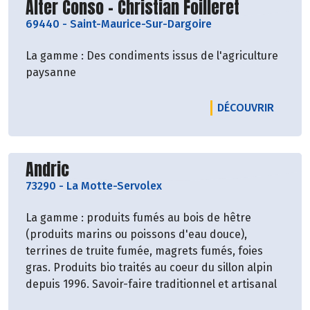
Découvrir le producteur
Alter Conso - Christian Foilleret
69440
-
Saint-Maurice-Sur-Dargoire
La gamme : Des condiments issus de l'agriculture
paysanne
LE PRO
DÉCOUVRIR
Découvrir le producteur
Andric
73290
-
La Motte-Servolex
La gamme : produits fumés au bois de hêtre
(produits marins ou poissons d'eau douce),
terrines de truite fumée, magrets fumés, foies
gras. Produits bio traités au coeur du sillon alpin
depuis 1996. Savoir-faire traditionnel et artisanal