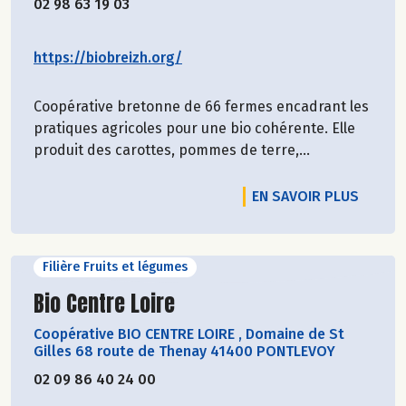
02 98 63 19 03
https://biobreizh.org/
Coopérative bretonne de 66 fermes encadrant les
pratiques agricoles pour une bio cohérente. Elle
produit des carottes, pommes de terre,...
EN SAVOIR PLUS
Filière Fruits et légumes
Découvrir le producteur
Bio Centre Loire
Coopérative BIO CENTRE LOIRE
,
Domaine de St
Gilles 68 route de Thenay 41400 PONTLEVOY
02 09 86 40 24 00