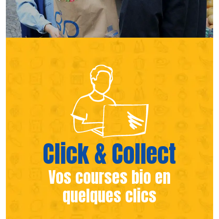
(s’ouvre dans une nouvelle fen
(s’ouvre dans une nouvelle fen
Click & Collect
Vos courses bio en
quelques clics