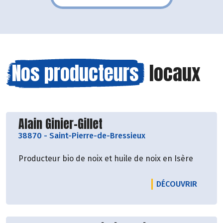
Pascale Solana.
Nos producteurs
locaux
Découvrir le producteur
Alain Ginier-Gillet
38870
-
Saint-Pierre-de-Bressieux
Producteur bio de noix et huile de noix en Isère
LE PRO
DÉCOUVRIR