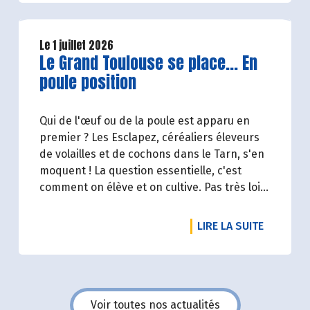
Le 1 juillet 2026
Lire la suite de l'article
Le Grand Toulouse se place... En
poule position
Qui de l'œuf ou de la poule est apparu en
premier ? Les Esclapez, céréaliers éleveurs
de volailles et de cochons dans le Tarn, s'en
moquent ! La question essentielle, c'est
comment on élève et on cultive. Pas très loin,
dans les vergers de la Ferme du Rouge-
Gorge, on est en phase. Comme dans les 19
DE L'ART
LIRE LA SUITE
magasins Biocoop du Grand Toulouse. Ceux-
là et d'autres producteurs jouent collectif
pour développer et structurer une
agriculture bio paysanne sur leur territoire.
Nous y étions à la fin de l'hiver. Suivez-nous.
Voir toutes nos actualités