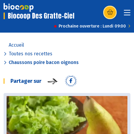
Biocoop Des Gratte-Ciel
(s’ouvre dans u
Prochaine ouverture : Lundi 09:00
Accueil
Toutes nos recettes
Chaussons poire bacon oignons
Partager sur