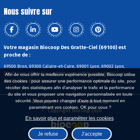
Nous suivre sur
Votre magasin Biocoop Des Gratte-Ciel (69100) est
proche de :
69500 Bron, 69300 Caluire-et-Cuire, 69001 Lyon, 69002 Lyon,
69003 Lyon, 69004 Lyon, 69005 Lyon, 69006 Lyon, 69007 Lyon,
Afin de vous offrir la meilleure expérience possible, Biocoop utilise
69008 Lyon, 69120 Vaulx-en-Velin, 69100 Villeurbanne
des cookies : pour assurer une performance optimale du site, pour
récolter des statistiques afin d'analyser le trafic et la performance
du site et vous proposer une navigation personnalisée en toute
sécurité. Vous pouvez changer d'avis à tout moment en
Biocoop.fr
Le réseau Biocoop
paramétrant vos cookies. OK pour vous ?
Copyright Biocoop 2026
En savoir plus et paramétrer les cookies
Je refuse
J'accepte
Réalisé par