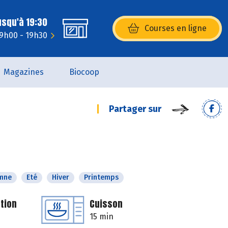
usqu'à 19:30
Courses en ligne
(s’ouvre dans une nouvelle fenêtr
 9h00 - 19h30
Magazines
Biocoop
Partager sur
mne
Eté
Hiver
Printemps
tion
Cuisson
15 min