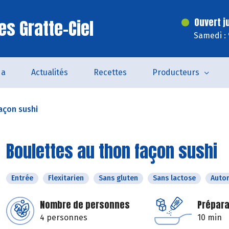
es Gratte-Ciel
Ouvert j
Samedi :
da
Actualités
Recettes
Producteurs
açon sushi
Boulettes au thon façon sushi
Entrée
Flexitarien
Sans gluten
Sans lactose
Auto
Nombre de personnes
Prépara
4 personnes
10 min