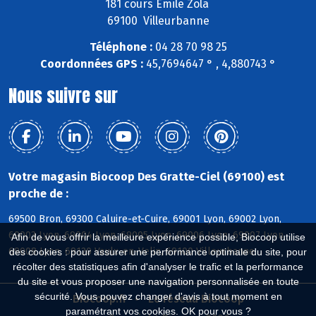
181 cours Emile Zola
69100 Villeurbanne
Téléphone :
04 28 70 98 25
Coordonnées GPS :
45,7694647 ° , 4,880743 °
Nous suivre sur
Votre magasin Biocoop Des Gratte-Ciel (69100) est
proche de :
69500 Bron, 69300 Caluire-et-Cuire, 69001 Lyon, 69002 Lyon,
69003 Lyon, 69004 Lyon, 69005 Lyon, 69006 Lyon, 69007 Lyon,
Afin de vous offrir la meilleure expérience possible, Biocoop utilise
69008 Lyon, 69120 Vaulx-en-Velin, 69100 Villeurbanne
des cookies : pour assurer une performance optimale du site, pour
récolter des statistiques afin d'analyser le trafic et la performance
du site et vous proposer une navigation personnalisée en toute
sécurité. Vous pouvez changer d'avis à tout moment en
Biocoop.fr
Le réseau Biocoop
paramétrant vos cookies. OK pour vous ?