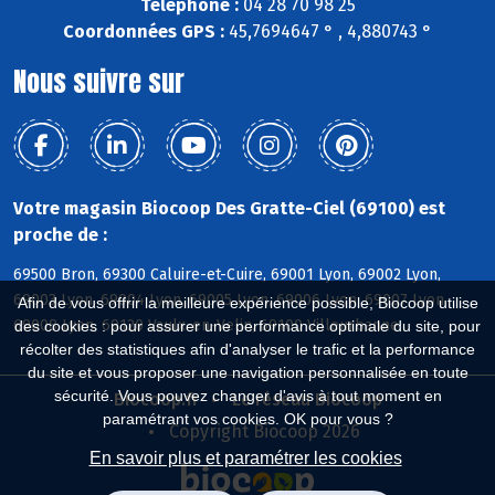
Téléphone :
04 28 70 98 25
Coordonnées GPS :
45,7694647 ° , 4,880743 °
Nous suivre sur
Votre magasin Biocoop Des Gratte-Ciel (69100) est
proche de :
69500 Bron, 69300 Caluire-et-Cuire, 69001 Lyon, 69002 Lyon,
69003 Lyon, 69004 Lyon, 69005 Lyon, 69006 Lyon, 69007 Lyon,
Afin de vous offrir la meilleure expérience possible, Biocoop utilise
69008 Lyon, 69120 Vaulx-en-Velin, 69100 Villeurbanne
des cookies : pour assurer une performance optimale du site, pour
récolter des statistiques afin d'analyser le trafic et la performance
du site et vous proposer une navigation personnalisée en toute
sécurité. Vous pouvez changer d'avis à tout moment en
Biocoop.fr
Le réseau Biocoop
paramétrant vos cookies. OK pour vous ?
Copyright Biocoop 2026
En savoir plus et paramétrer les cookies