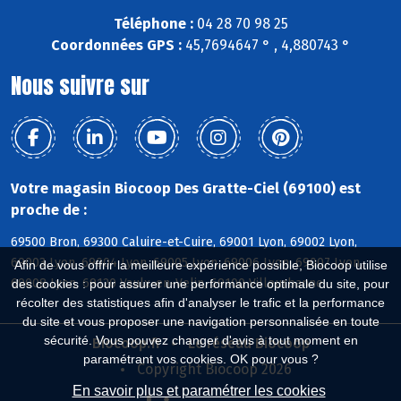
Téléphone :
04 28 70 98 25
Coordonnées GPS :
45,7694647 ° , 4,880743 °
Nous suivre sur
Votre magasin Biocoop Des Gratte-Ciel (69100) est
proche de :
69500 Bron, 69300 Caluire-et-Cuire, 69001 Lyon, 69002 Lyon,
69003 Lyon, 69004 Lyon, 69005 Lyon, 69006 Lyon, 69007 Lyon,
Afin de vous offrir la meilleure expérience possible, Biocoop utilise
69008 Lyon, 69120 Vaulx-en-Velin, 69100 Villeurbanne
des cookies : pour assurer une performance optimale du site, pour
récolter des statistiques afin d'analyser le trafic et la performance
du site et vous proposer une navigation personnalisée en toute
sécurité. Vous pouvez changer d'avis à tout moment en
Biocoop.fr
Le réseau Biocoop
paramétrant vos cookies. OK pour vous ?
Copyright Biocoop 2026
En savoir plus et paramétrer les cookies