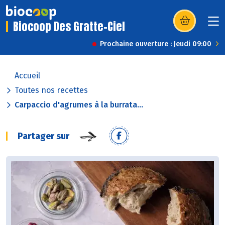
Biocoop Des Gratte-Ciel
(s’ouvre dans u
Prochaine ouverture : Jeudi 09:00
Accueil
Toutes nos recettes
Carpaccio d'agrumes à la burrata...
Partager sur