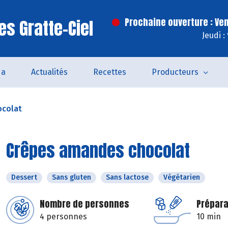
es Gratte-Ciel
Prochaine ouverture : Ve
Jeudi :
da
Actualités
Recettes
Producteurs
ocolat
Crêpes amandes chocolat
Dessert
Sans gluten
Sans lactose
Végétarien
Nombre de personnes
Prépara
4 personnes
10 min