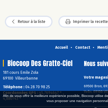
Retour à la liste
Imprimer la recette
Accueil
Contact
Menti
Biocoop Des Gratte-Ciel
Nous suiv
181 cours Emile Zola
Votre magasi
69100 Villeurbanne
69500 Bron, 693
Téléphone :
04 28 70 98 25
Velin, 69100 Vi
Coordonnées GPS :
45,7694647 ° ,
Afin de vous offrir la meilleure expérience possible, Biocoop utilise d
4,880743 °
vous proposer une navigation personnal