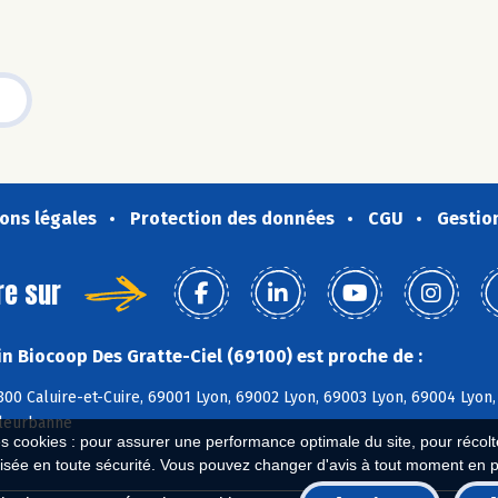
ons légales
Protection des données
CGU
Gestio
re sur
n Biocoop Des Gratte-Ciel (69100) est proche de :
00 Caluire-et-Cuire, 69001 Lyon, 69002 Lyon, 69003 Lyon, 69004 Lyon
lleurbanne
es cookies : pour assurer une performance optimale du site, pour récolter
isée en toute sécurité. Vous pouvez changer d'avis à tout moment en 