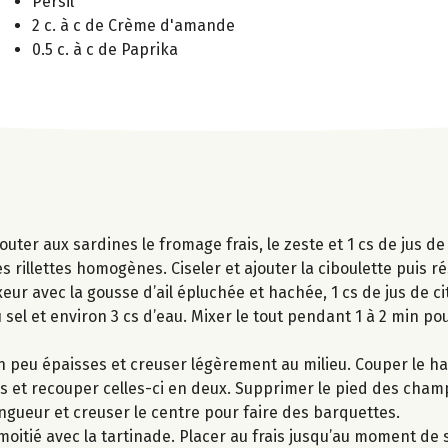
Persil
2 c. à c de Crème d'amande
0.5 c. à c de Paprika
outer aux sardines le fromage frais, le zeste et 1 cs de jus de
 rillettes homogènes. Ciseler et ajouter la ciboulette puis ré
ur avec la gousse d’ail épluchée et hachée, 1 cs de jus de ci
u sel et environ 3 cs d’eau. Mixer le tout pendant 1 à 2 min po
 peu épaisses et creuser légèrement au milieu. Couper le ha
les et recouper celles-ci en deux. Supprimer le pied des cha
ngueur et creuser le centre pour faire des barquettes.
e moitié avec la tartinade. Placer au frais jusqu’au moment de s