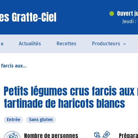
es Gratte-Ciel
Ouvert j
Jeudi :
da
Actualités
Recettes
Producteurs
farcis aux...
Petits légumes crus farcis aux r
tartinade de haricots blancs
Entrée
Sans gluten
Nombre de personnes
Prépara