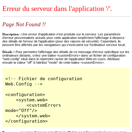
Erreur du serveur dans l'application '/'.
Page Not Found !!
Description :
Une erreur d'application s'est produite sur le serveur. Les paramètres
d'erreur personnalisés actuels pour cette application empêchent l'affichage à distance
des détails de l'erreur de l'application (pour des raisons de sécurité). Cependant, ils
peuvent être affichés par les navigateurs qui s'exécutent sur l'ordinateur serveur local.
Détails =
Pour permettre l'affichage des détails de ce message d'erreur spécifique sur les
ordinateurs distants, créez une balise <customErrors> dans un fichier de configuration
"web.config" situé dans le répertoire racine de l'application Web en cours. Attribuez
ensuite la valeur "off" à l'attribut "mode" de cette balise <customErrors>.
<!-- Fichier de configuration 
Web.Config -->

<configuration>

    <system.web>

        <customErrors 
mode="Off"/>

    </system.web>

</configuration>