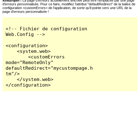
Remarques :
La page d'erreurs actuellement affichée peut être remplacée par une page
d'erreurs personnalisée. Pour ce faire, modifiez l'attribut "defaultRedirect" de la balise de
configuration <customErrors> de l'application, de sorte qu'il pointe vers une URL de la
page d'erreurs personnalisée !
<!-- Fichier de configuration 
Web.Config -->

<configuration>

    <system.web>

        <customErrors 
mode="RemoteOnly" 
defaultRedirect="mycustompage.h
tm"/>

    </system.web>

</configuration>