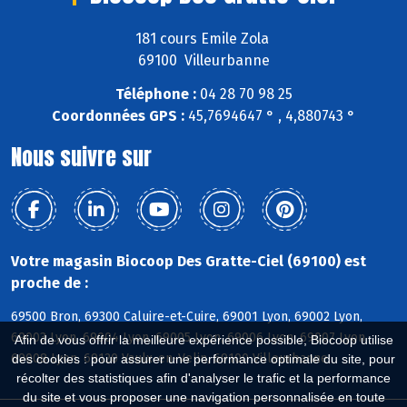
181 cours Emile Zola
69100 Villeurbanne
Téléphone :
04 28 70 98 25
Coordonnées GPS :
45,7694647 ° , 4,880743 °
Nous suivre sur
Votre magasin Biocoop Des Gratte-Ciel (69100) est
proche de :
69500 Bron, 69300 Caluire-et-Cuire, 69001 Lyon, 69002 Lyon,
69003 Lyon, 69004 Lyon, 69005 Lyon, 69006 Lyon, 69007 Lyon,
Afin de vous offrir la meilleure expérience possible, Biocoop utilise
69008 Lyon, 69120 Vaulx-en-Velin, 69100 Villeurbanne
des cookies : pour assurer une performance optimale du site, pour
récolter des statistiques afin d'analyser le trafic et la performance
du site et vous proposer une navigation personnalisée en toute