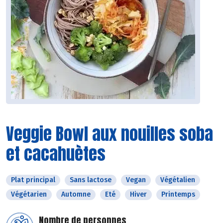
Veggie Bowl aux nouilles soba
et cacahuètes
Plat principal
Sans lactose
Vegan
Végétalien
Végétarien
Automne
Eté
Hiver
Printemps
Nombre de personnes