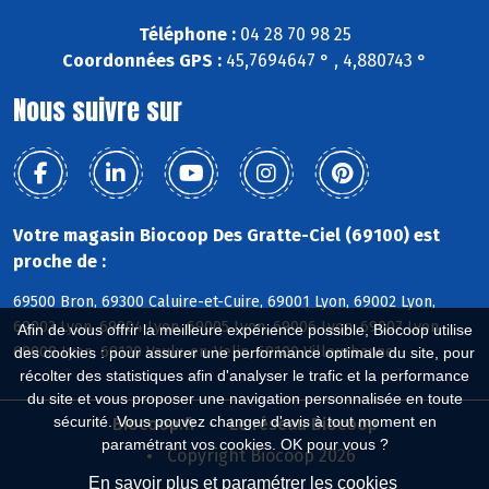
Téléphone :
04 28 70 98 25
Coordonnées GPS :
45,7694647 ° , 4,880743 °
Nous suivre sur
Votre magasin Biocoop Des Gratte-Ciel (69100) est
proche de :
69500 Bron, 69300 Caluire-et-Cuire, 69001 Lyon, 69002 Lyon,
69003 Lyon, 69004 Lyon, 69005 Lyon, 69006 Lyon, 69007 Lyon,
Afin de vous offrir la meilleure expérience possible, Biocoop utilise
69008 Lyon, 69120 Vaulx-en-Velin, 69100 Villeurbanne
des cookies : pour assurer une performance optimale du site, pour
récolter des statistiques afin d'analyser le trafic et la performance
du site et vous proposer une navigation personnalisée en toute
sécurité. Vous pouvez changer d'avis à tout moment en
Biocoop.fr
Le réseau Biocoop
paramétrant vos cookies. OK pour vous ?
Copyright Biocoop 2026
En savoir plus et paramétrer les cookies