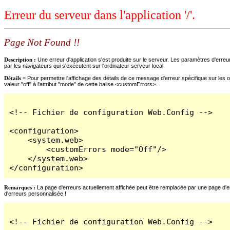
Erreur du serveur dans l'application '/'.
Page Not Found !!
Description :
Une erreur d'application s'est produite sur le serveur. Les paramètres d'erreur
par les navigateurs qui s'exécutent sur l'ordinateur serveur local.
Détails =
Pour permettre l'affichage des détails de ce message d'erreur spécifique sur les o
valeur "off" à l'attribut "mode" de cette balise <customErrors>.
<!-- Fichier de configuration Web.Config -->

<configuration>

    <system.web>

        <customErrors mode="Off"/>

    </system.web>

</configuration>
Remarques :
La page d'erreurs actuellement affichée peut être remplacée par une page d'erre
d'erreurs personnalisée !
<!-- Fichier de configuration Web.Config -->
