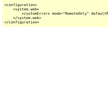
<configuration>

    <system.web>

        <customErrors mode="RemoteOnly" defaultR
    </system.web>

</configuration>