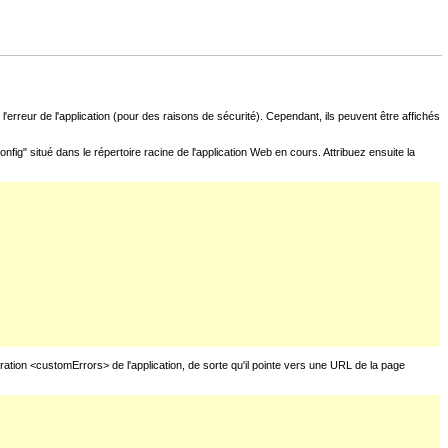
l'erreur de l'application (pour des raisons de sécurité). Cependant, ils peuvent être affichés
fig" situé dans le répertoire racine de l'application Web en cours. Attribuez ensuite la
uration <customErrors> de l'application, de sorte qu'il pointe vers une URL de la page