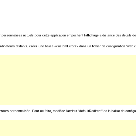
 personnalisés actuels pour cette application empêchent l'affichage à distance des détails de 
rdinateurs distants, créez une balise <customErrors> dans un fichier de configuration "web.con
urs personnalisée. Pour ce faire, modifiez l'attribut "defaultRedirect" de la balise de config