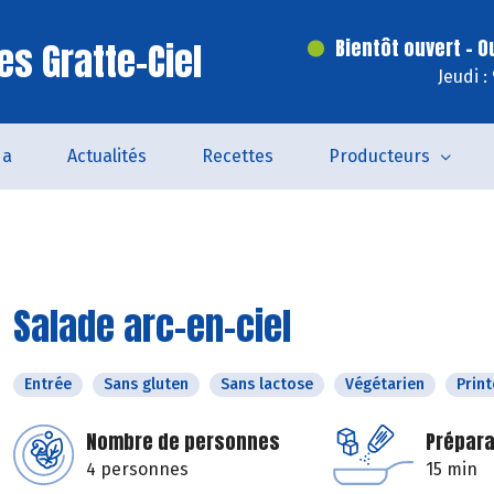
es Gratte-Ciel
Bientôt ouvert - O
Jeudi :
da
Actualités
Recettes
Producteurs
Salade arc-en-ciel
Entrée
Sans gluten
Sans lactose
Végétarien
Prin
Nombre de personnes
Prépara
4 personnes
15 min