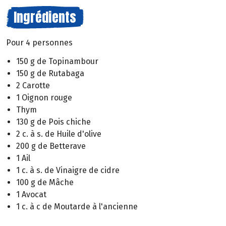
Ingrédients
Pour 4 personnes
150 g de Topinambour
150 g de Rutabaga
2 Carotte
1 Oignon rouge
Thym
130 g de Pois chiche
2 c. à s. de Huile d'olive
200 g de Betterave
1 Ail
1 c. à s. de Vinaigre de cidre
100 g de Mâche
1 Avocat
1 c. à c de Moutarde à l'ancienne