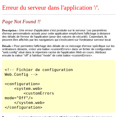
Erreur du serveur dans l'application '/'.
Page Not Found !!
Description :
Une erreur d'application s'est produite sur le serveur. Les paramètres
d'erreur personnalisés actuels pour cette application empêchent l'affichage à distance
des détails de l'erreur de l'application (pour des raisons de sécurité). Cependant, ils
peuvent être affichés par les navigateurs qui s'exécutent sur l'ordinateur serveur local.
Détails =
Pour permettre l'affichage des détails de ce message d'erreur spécifique sur les
ordinateurs distants, créez une balise <customErrors> dans un fichier de configuration
"web.config" situé dans le répertoire racine de l'application Web en cours. Attribuez
ensuite la valeur "off" à l'attribut "mode" de cette balise <customErrors>.
<!-- Fichier de configuration 
Web.Config -->

<configuration>

    <system.web>

        <customErrors 
mode="Off"/>

    </system.web>

</configuration>