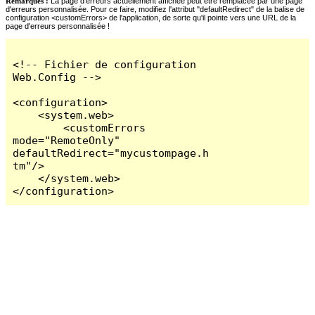
Remarques :
La page d'erreurs actuellement affichée peut être remplacée par une page
d'erreurs personnalisée. Pour ce faire, modifiez l'attribut "defaultRedirect" de la balise de
configuration <customErrors> de l'application, de sorte qu'il pointe vers une URL de la
page d'erreurs personnalisée !
<!-- Fichier de configuration 
Web.Config -->

<configuration>

    <system.web>

        <customErrors 
mode="RemoteOnly" 
defaultRedirect="mycustompage.h
tm"/>

    </system.web>

</configuration>