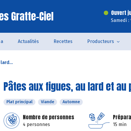
es Gratte-Ciel
Ouvert j
Samedi :
da
Actualités
Recettes
Producteurs
lard...
Pâtes aux figues, au lard et a
Plat principal
Viande
Automne
Nombre de personnes
Prépara
4 personnes
15 min