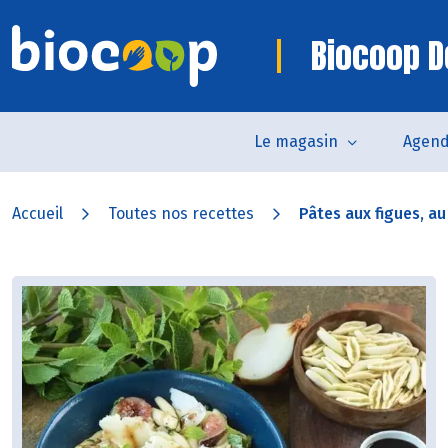
Biocoop D
Le magasin
Agen
Accueil
Toutes nos recettes
Pâtes aux figues, au 