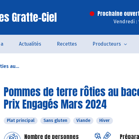
es Gratte-Ciel
Prochaine ouver
Vendredi :
da
Actualités
Recettes
Producteurs
ies au...
Pommes de terre rôties au baco
Prix Engagés Mars 2024
Plat principal
Sans gluten
Viande
Hiver
Nombre de personnes
Prépara