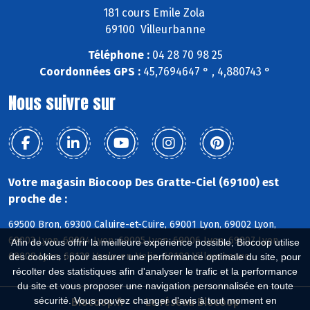
181 cours Emile Zola
69100 Villeurbanne
Téléphone :
04 28 70 98 25
Coordonnées GPS :
45,7694647 ° , 4,880743 °
Nous suivre sur
Votre magasin Biocoop Des Gratte-Ciel (69100) est
proche de :
69500 Bron, 69300 Caluire-et-Cuire, 69001 Lyon, 69002 Lyon,
69003 Lyon, 69004 Lyon, 69005 Lyon, 69006 Lyon, 69007 Lyon,
Afin de vous offrir la meilleure expérience possible, Biocoop utilise
69008 Lyon, 69120 Vaulx-en-Velin, 69100 Villeurbanne
des cookies : pour assurer une performance optimale du site, pour
récolter des statistiques afin d'analyser le trafic et la performance
du site et vous proposer une navigation personnalisée en toute
sécurité. Vous pouvez changer d'avis à tout moment en
Biocoop.fr
Le réseau Biocoop