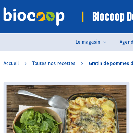
Biocoop D
Le magasin
Agen
Accueil
Toutes nos recettes
Gratin de pommes de