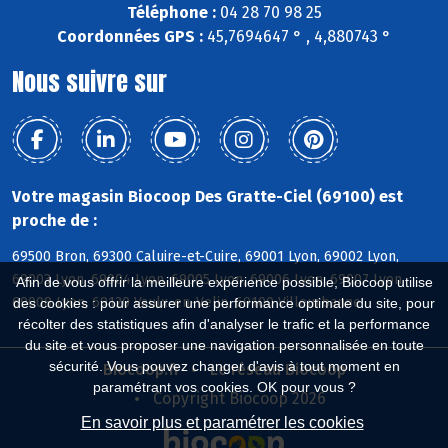
Téléphone :
04 28 70 98 25
Coordonnées GPS :
45,7694647 ° , 4,880743 °
Nous suivre sur
Votre magasin Biocoop Des Gratte-Ciel (69100) est
proche de :
69500 Bron, 69300 Caluire-et-Cuire, 69001 Lyon, 69002 Lyon,
69003 Lyon, 69004 Lyon, 69005 Lyon, 69006 Lyon, 69007 Lyon,
Afin de vous offrir la meilleure expérience possible, Biocoop utilise
69008 Lyon, 69120 Vaulx-en-Velin, 69100 Villeurbanne
des cookies : pour assurer une performance optimale du site, pour
récolter des statistiques afin d'analyser le trafic et la performance
du site et vous proposer une navigation personnalisée en toute
sécurité. Vous pouvez changer d'avis à tout moment en
Biocoop.fr
Le réseau Biocoop
paramétrant vos cookies. OK pour vous ?
Copyright Biocoop 2026
En savoir plus et paramétrer les cookies