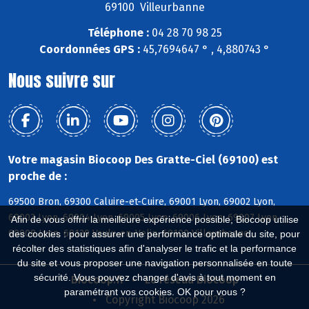
69100 Villeurbanne
Téléphone :
04 28 70 98 25
Coordonnées GPS :
45,7694647 ° , 4,880743 °
Nous suivre sur
Votre magasin Biocoop Des Gratte-Ciel (69100) est
proche de :
69500 Bron, 69300 Caluire-et-Cuire, 69001 Lyon, 69002 Lyon,
69003 Lyon, 69004 Lyon, 69005 Lyon, 69006 Lyon, 69007 Lyon,
Afin de vous offrir la meilleure expérience possible, Biocoop utilise
69008 Lyon, 69120 Vaulx-en-Velin, 69100 Villeurbanne
des cookies : pour assurer une performance optimale du site, pour
récolter des statistiques afin d'analyser le trafic et la performance
du site et vous proposer une navigation personnalisée en toute
sécurité. Vous pouvez changer d'avis à tout moment en
Biocoop.fr
Le réseau Biocoop
paramétrant vos cookies. OK pour vous ?
Copyright Biocoop 2026