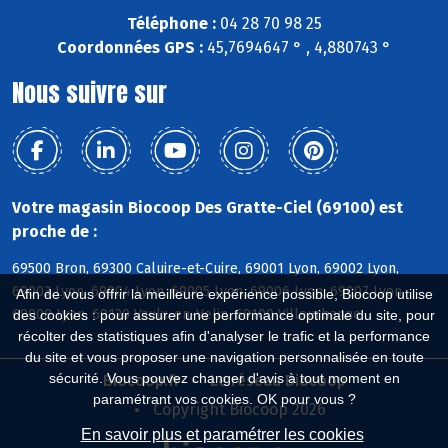
Téléphone :
04 28 70 98 25
Coordonnées GPS :
45,7694647 ° , 4,880743 °
Nous suivre sur
Votre magasin Biocoop Des Gratte-Ciel (69100) est
proche de :
69500 Bron, 69300 Caluire-et-Cuire, 69001 Lyon, 69002 Lyon,
69003 Lyon, 69004 Lyon, 69005 Lyon, 69006 Lyon, 69007 Lyon,
Afin de vous offrir la meilleure expérience possible, Biocoop utilise
69008 Lyon, 69120 Vaulx-en-Velin, 69100 Villeurbanne
des cookies : pour assurer une performance optimale du site, pour
récolter des statistiques afin d'analyser le trafic et la performance
du site et vous proposer une navigation personnalisée en toute
sécurité. Vous pouvez changer d'avis à tout moment en
Biocoop.fr
Le réseau Biocoop
paramétrant vos cookies. OK pour vous ?
Copyright Biocoop 2026
En savoir plus et paramétrer les cookies