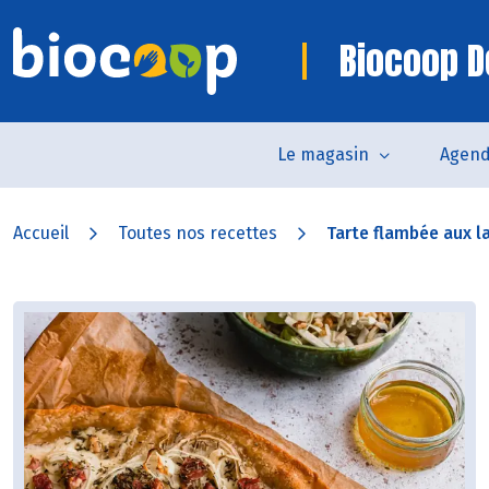
Biocoop D
Le magasin
Agen
Accueil
Toutes nos recettes
Tarte flambée aux l