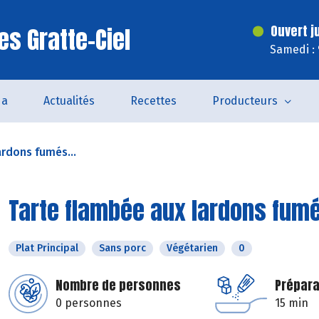
es Gratte-Ciel
Ouvert j
Samedi :
da
Actualités
Recettes
Producteurs
ardons fumés...
Tarte flambée aux lardons fumé
Plat Principal
Sans porc
Végétarien
0
Nombre de personnes
Prépara
0 personnes
15 min