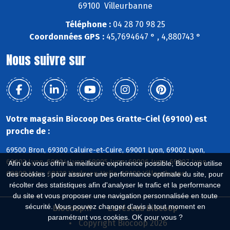
69100 Villeurbanne
Téléphone :
04 28 70 98 25
Coordonnées GPS :
45,7694647 ° , 4,880743 °
Nous suivre sur
Votre magasin Biocoop Des Gratte-Ciel (69100) est
proche de :
69500 Bron, 69300 Caluire-et-Cuire, 69001 Lyon, 69002 Lyon,
69003 Lyon, 69004 Lyon, 69005 Lyon, 69006 Lyon, 69007 Lyon,
Afin de vous offrir la meilleure expérience possible, Biocoop utilise
69008 Lyon, 69120 Vaulx-en-Velin, 69100 Villeurbanne
des cookies : pour assurer une performance optimale du site, pour
récolter des statistiques afin d'analyser le trafic et la performance
du site et vous proposer une navigation personnalisée en toute
sécurité. Vous pouvez changer d'avis à tout moment en
Biocoop.fr
Le réseau Biocoop
paramétrant vos cookies. OK pour vous ?
Copyright Biocoop 2026