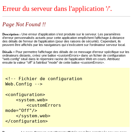
Erreur du serveur dans l'application '/'.
Page Not Found !!
Description :
Une erreur d'application s'est produite sur le serveur. Les paramètres
d'erreur personnalisés actuels pour cette application empêchent l'affichage à distance
des détails de l'erreur de l'application (pour des raisons de sécurité). Cependant, ils
peuvent être affichés par les navigateurs qui s'exécutent sur l'ordinateur serveur local.
Détails =
Pour permettre l'affichage des détails de ce message d'erreur spécifique sur les
ordinateurs distants, créez une balise <customErrors> dans un fichier de configuration
"web.config" situé dans le répertoire racine de l'application Web en cours. Attribuez
ensuite la valeur "off" à l'attribut "mode" de cette balise <customErrors>.
<!-- Fichier de configuration 
Web.Config -->

<configuration>

    <system.web>

        <customErrors 
mode="Off"/>

    </system.web>

</configuration>