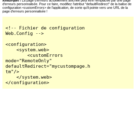
Remarques :
La page d'erreurs actuellement affichée peut être remplacée par une page
d'erreurs personnalisée. Pour ce faire, modifiez l'attribut "defaultRedirect" de la balise de
configuration <customErrors> de l'application, de sorte qu'il pointe vers une URL de la
page d'erreurs personnalisée !
<!-- Fichier de configuration 
Web.Config -->

<configuration>

    <system.web>

        <customErrors 
mode="RemoteOnly" 
defaultRedirect="mycustompage.h
tm"/>

    </system.web>

</configuration>