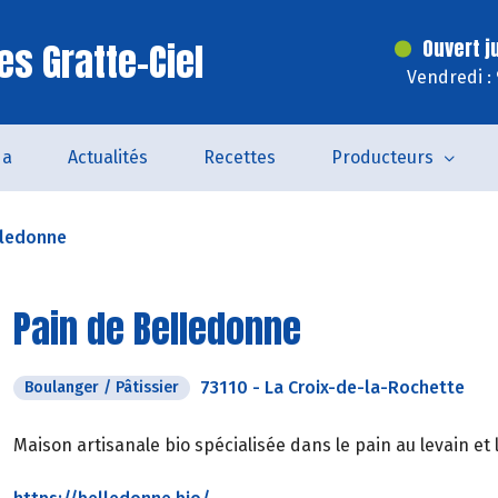
es Gratte-Ciel
Ouvert j
Vendredi :
da
Actualités
Recettes
Producteurs
lledonne
Pain de Belledonne
73110
-
La Croix-de-la-Rochette
Boulanger / Pâtissier
Maison artisanale bio spécialisée dans le pain au levain e