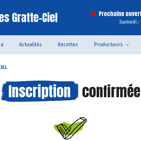
es Gratte-Ciel
Prochaine ouver
Samedi :
da
Actualités
Recettes
Producteurs
IEL
Inscription
confirmée