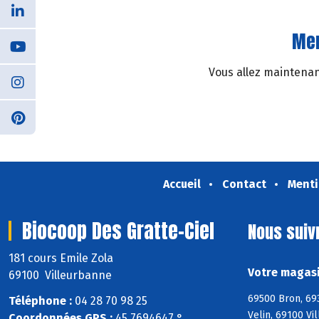
Mer
Vous allez maintenant
Accueil
Contact
Menti
Biocoop Des Gratte-Ciel
Nous suiv
181 cours Emile Zola
Votre magasi
69100 Villeurbanne
69500 Bron, 693
Téléphone :
04 28 70 98 25
Velin, 69100 Vi
Coordonnées GPS :
45,7694647 ° ,