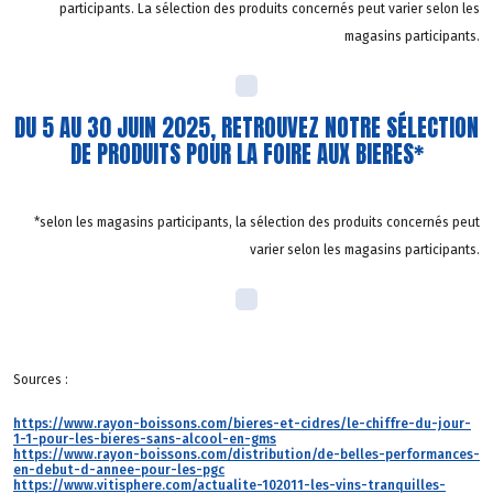
participants. La sélection des produits concernés peut varier selon les
magasins participants.
DU 5 AU 30 JUIN 2025, RETROUVEZ NOTRE SÉLECTION
DE PRODUITS POUR LA FOIRE AUX BIERES*
*selon les magasins participants, la sélection des produits concernés peut
varier selon les magasins participants.
Sources :
https://www.rayon-boissons.com/bieres-et-cidres/le-chiffre-du-jour-
1-1-pour-les-bieres-sans-alcool-en-gms
https://www.rayon-boissons.com/distribution/de-belles-performances-
en-debut-d-annee-pour-les-pgc
https://www.vitisphere.com/actualite-102011-les-vins-tranquilles-