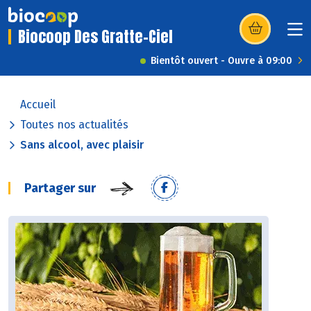
Biocoop Des Gratte-Ciel
(s’ouvre dans u
Bientôt ouvert - Ouvre à 09:00
Accueil
Toutes nos actualités
Sans alcool, avec plaisir
Partager sur