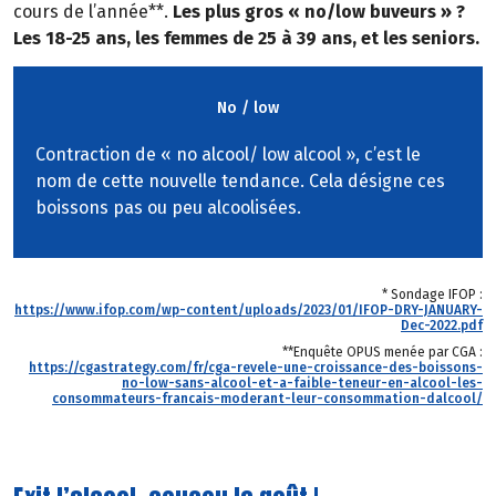
cours de l’année**.
Les plus gros « no/low buveurs » ?
Les 18-25 ans, les femmes de 25 à 39 ans, et les seniors.
No / low
Contraction de « no alcool/ low alcool », c’est le
nom de cette nouvelle tendance. Cela désigne ces
boissons pas ou peu alcoolisées.
* Sondage IFOP :
https://www.ifop.com/wp-content/uploads/2023/01/IFOP-DRY-JANUARY-
Dec-2022.pdf
**Enquête OPUS menée par CGA :
https://cgastrategy.com/fr/cga-revele-une-croissance-des-boissons-
no-low-sans-alcool-et-a-faible-teneur-en-alcool-les-
consommateurs-francais-moderant-leur-consommation-dalcool/