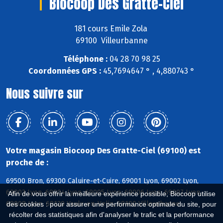
Biocoop Des Gratte-Ciel
181 cours Emile Zola
69100 Villeurbanne
Téléphone :
04 28 70 98 25
Coordonnées GPS :
45,7694647 ° , 4,880743 °
Nous suivre sur
Votre magasin Biocoop Des Gratte-Ciel (69100) est
proche de :
69500 Bron, 69300 Caluire-et-Cuire, 69001 Lyon, 69002 Lyon,
69003 Lyon, 69004 Lyon, 69005 Lyon, 69006 Lyon, 69007 Lyon,
Afin de vous offrir la meilleure expérience possible, Biocoop utilise
69008 Lyon, 69120 Vaulx-en-Velin, 69100 Villeurbanne
des cookies : pour assurer une performance optimale du site, pour
récolter des statistiques afin d'analyser le trafic et la performance