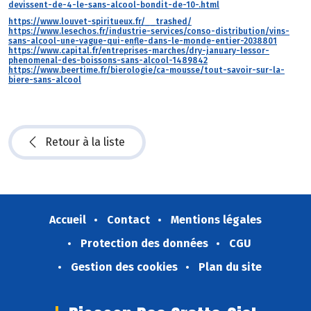
devissent-de-4-le-sans-alcool-bondit-de-10-.html
https://www.louvet-spiritueux.fr/__trashed/
https://www.lesechos.fr/industrie-services/conso-distribution/vins-
sans-alcool-une-vague-qui-enfle-dans-le-monde-entier-2038801
https://www.capital.fr/entreprises-marches/dry-january-lessor-
phenomenal-des-boissons-sans-alcool-1489842
https://www.beertime.fr/bierologie/ca-mousse/tout-savoir-sur-la-
biere-sans-alcool
Retour à la liste
Accueil
Contact
Mentions légales
Protection des données
CGU
Gestion des cookies
Plan du site