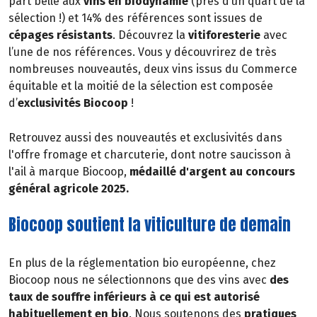
part belle aux
vins en biodynamie
(près d’un quart de la
sélection !) et 14% des références sont issues de
cépages résistants
. Découvrez la
vitiforesterie
avec
l’une de nos références. Vous y découvrirez de très
nombreuses nouveautés, deux vins issus du Commerce
équitable et la moitié de la sélection est composée
d’
exclusivités Biocoop
!
Retrouvez aussi des nouveautés et exclusivités dans
l'offre fromage et charcuterie, dont notre saucisson à
l'ail à marque Biocoop,
médaillé d'argent au concours
général agricole 2025.
Biocoop soutient la viticulture de demain
En plus de la réglementation bio européenne, chez
Biocoop nous ne sélectionnons que des vins avec
des
taux de souffre inférieurs à ce qui est autorisé
habituellement en bio
. Nous soutenons des
pratiques