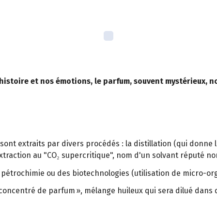
e histoire et nos émotions, le parfum, souvent mystérieux, n
 extraits par divers procédés : la distillation (qui donne les
xtraction au "CO₂ supercritique", nom d'un solvant réputé no
 pétrochimie ou des biotechnologies (utilisation de micro-or
ncentré de parfum », mélange huileux qui sera dilué dans de l’