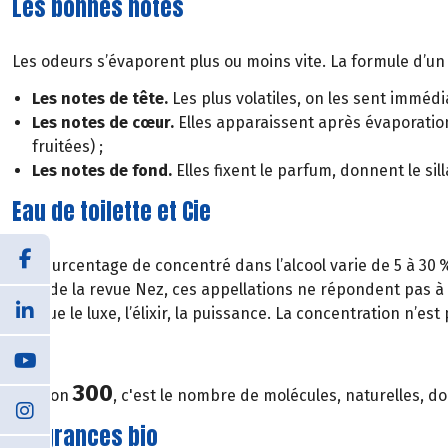
Les bonnes notes
Les odeurs s’évaporent plus ou moins vite. La formule d’un p
Les notes de tête.
Les plus volatiles, on les sent imméd
Les notes de cœur.
Elles apparaissent après évaporation
fruitées) ;
Les notes de fond.
Elles fixent le parfum, donnent le si
Eau de toilette et Cie
Le pourcentage de concentré dans l’alcool varie de 5 à 30 %
chef de la revue Nez, ces appellations ne répondent pas à 
évoque le luxe, l’élixir, la puissance. La concentration n’e
300
Environ
, c'est le nombre de molécules, naturelles, d
Fragrances bio