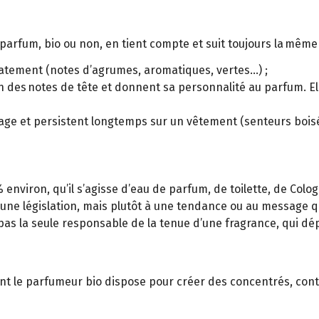
arfum, bio ou non, en tient compte et suit toujours la même s
iatement (notes d’agrumes, aromatiques, vertes...) ;
 des notes de tête et donnent sa personnalité au parfum. Ell
llage et persistent longtemps sur un vêtement (senteurs bois
 environ, qu’il s’agisse d’eau de parfum, de toilette, de Colo
une législation, mais plutôt à une tendance ou au message q
st pas la seule responsable de la tenue d’une fragrance, qui d
ont le parfumeur bio dispose pour créer des concentrés, cont