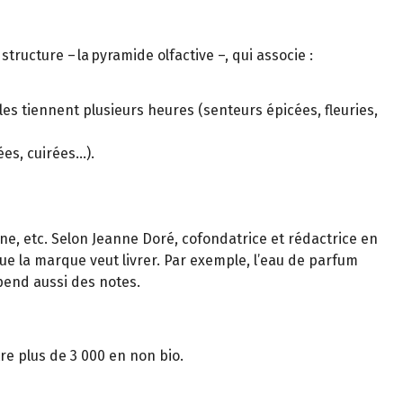
tructure – la pyramide olfactive –, qui associe :
es tiennent plusieurs heures (senteurs épicées, fleuries,
ées, cuirées…).
gne, etc. Selon Jeanne Doré, cofondatrice et rédactrice en
ue la marque veut livrer. Par exemple, l’eau de parfum
épend aussi des notes.
re plus de 3 000 en non bio.